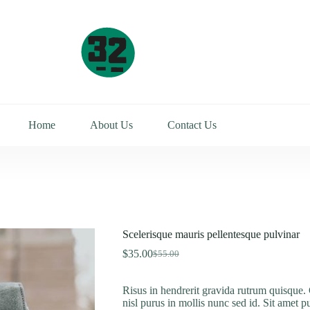
Home
About Us
Contact Us
Scelerisque mauris pellentesque pulvinar
$
35.00
$
55.00
Original
Current
price
price
was:
is:
Risus in hendrerit gravida rutrum quisque. 
$55.00.
$35.00.
nisl purus in mollis nunc sed id. Sit amet p