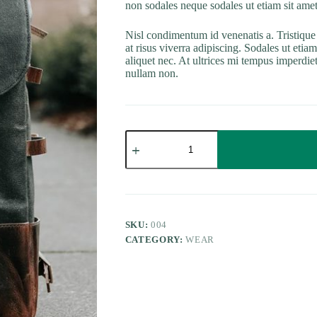
non sodales neque sodales ut etiam sit amet
Nisl condimentum id venenatis a. Tristique n
at risus viverra adipiscing. Sodales ut etia
aliquet nec. At ultrices mi tempus imperdiet
nullam non.
Scelerisque
mauris
pellentesque
pulvinar
quantity
SKU:
004
CATEGORY:
WEAR