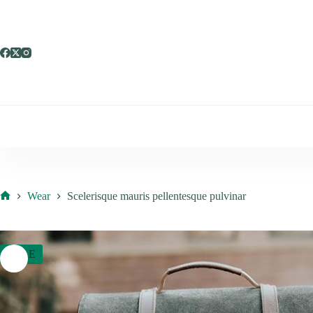
Skip
to
content
Wear
Scelerisque mauris pellentesque pulvinar
Home
SALE