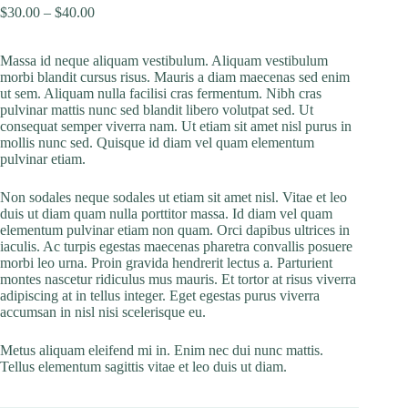
Price
$
30.00
–
$
40.00
range:
$30.00
Massa id neque aliquam vestibulum. Aliquam vestibulum
through
morbi blandit cursus risus. Mauris a diam maecenas sed enim
$40.00
ut sem. Aliquam nulla facilisi cras fermentum. Nibh cras
pulvinar mattis nunc sed blandit libero volutpat sed. Ut
consequat semper viverra nam. Ut etiam sit amet nisl purus in
mollis nunc sed. Quisque id diam vel quam elementum
pulvinar etiam.
Non sodales neque sodales ut etiam sit amet nisl. Vitae et leo
duis ut diam quam nulla porttitor massa. Id diam vel quam
elementum pulvinar etiam non quam. Orci dapibus ultrices in
iaculis. Ac turpis egestas maecenas pharetra convallis posuere
morbi leo urna. Proin gravida hendrerit lectus a. Parturient
montes nascetur ridiculus mus mauris. Et tortor at risus viverra
adipiscing at in tellus integer. Eget egestas purus viverra
accumsan in nisl nisi scelerisque eu.
Metus aliquam eleifend mi in. Enim nec dui nunc mattis.
Tellus elementum sagittis vitae et leo duis ut diam.