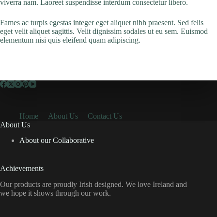
viverra nam. Laoreet suspendisse interdum consectetur libero.
Fames ac turpis egestas integer eget aliquet nibh praesent. Sed felis
eget velit aliquet sagittis. Velit dignissim sodales ut eu sem. Euismod
elementum nisi quis eleifend quam adipiscing.
Home
About Us
Contact Us
About Us
About our Collaborative
Achievements
Our products are proudly Irish designed. We love Ireland and
we hope it shows through our work.