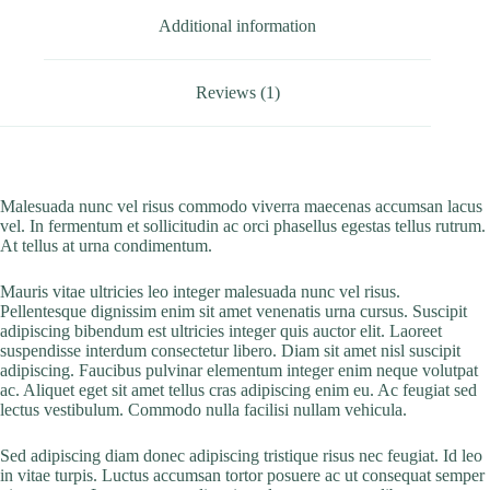
Additional information
Reviews (1)
Malesuada nunc vel risus commodo viverra maecenas accumsan lacus
vel. In fermentum et sollicitudin ac orci phasellus egestas tellus rutrum.
At tellus at urna condimentum.
Mauris vitae ultricies leo integer malesuada nunc vel risus.
Pellentesque dignissim enim sit amet venenatis urna cursus. Suscipit
adipiscing bibendum est ultricies integer quis auctor elit. Laoreet
suspendisse interdum consectetur libero. Diam sit amet nisl suscipit
adipiscing. Faucibus pulvinar elementum integer enim neque volutpat
ac. Aliquet eget sit amet tellus cras adipiscing enim eu. Ac feugiat sed
lectus vestibulum. Commodo nulla facilisi nullam vehicula.
Sed adipiscing diam donec adipiscing tristique risus nec feugiat. Id leo
in vitae turpis. Luctus accumsan tortor posuere ac ut consequat semper