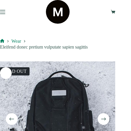
Skip
to
content
Shopping
cart
Wear
Home
Eleifend donec pretium vulputate sapien sagittis
SOLD OUT