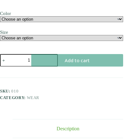
Color
Size
Eleifend
Add to cart
donec
pretium
vulputate
sapien
sagittis
quantity
SKU:
010
CATEGORY:
WEAR
Description