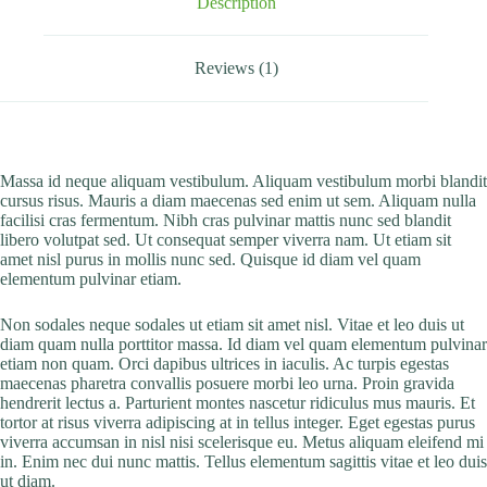
Description
Reviews (1)
Massa id neque aliquam vestibulum. Aliquam vestibulum morbi blandit
cursus risus. Mauris a diam maecenas sed enim ut sem. Aliquam nulla
facilisi cras fermentum. Nibh cras pulvinar mattis nunc sed blandit
libero volutpat sed. Ut consequat semper viverra nam. Ut etiam sit
amet nisl purus in mollis nunc sed. Quisque id diam vel quam
elementum pulvinar etiam.
Non sodales neque sodales ut etiam sit amet nisl. Vitae et leo duis ut
diam quam nulla porttitor massa. Id diam vel quam elementum pulvinar
etiam non quam. Orci dapibus ultrices in iaculis. Ac turpis egestas
maecenas pharetra convallis posuere morbi leo urna. Proin gravida
hendrerit lectus a. Parturient montes nascetur ridiculus mus mauris. Et
tortor at risus viverra adipiscing at in tellus integer. Eget egestas purus
viverra accumsan in nisl nisi scelerisque eu. Metus aliquam eleifend mi
in. Enim nec dui nunc mattis. Tellus elementum sagittis vitae et leo duis
ut diam.