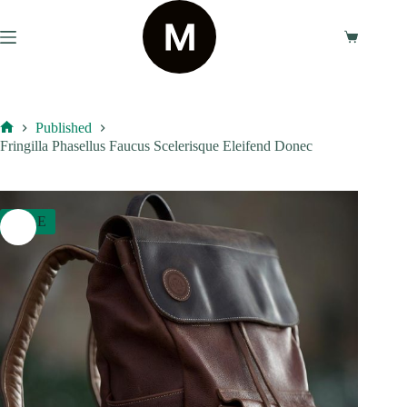
Skip
to
content
Shopping
cart
Published
Home
Fringilla Phasellus Faucus Scelerisque Eleifend Donec
SALE