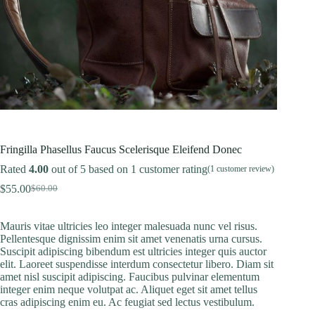
Fringilla Phasellus Faucus Scelerisque Eleifend Donec
Rated
4.00
out of 5 based on
1
customer rating
(
1
customer review)
$
55.00
$
60.00
Original
Current
price
price
was:
is:
Mauris vitae ultricies leo integer malesuada nunc vel risus.
$60.00.
$55.00.
Pellentesque dignissim enim sit amet venenatis urna cursus.
Suscipit adipiscing bibendum est ultricies integer quis auctor
elit. Laoreet suspendisse interdum consectetur libero. Diam sit
amet nisl suscipit adipiscing. Faucibus pulvinar elementum
integer enim neque volutpat ac. Aliquet eget sit amet tellus
cras adipiscing enim eu. Ac feugiat sed lectus vestibulum.