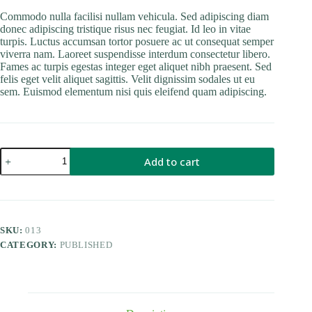
Commodo nulla facilisi nullam vehicula. Sed adipiscing diam
donec adipiscing tristique risus nec feugiat. Id leo in vitae
turpis. Luctus accumsan tortor posuere ac ut consequat semper
viverra nam. Laoreet suspendisse interdum consectetur libero.
Fames ac turpis egestas integer eget aliquet nibh praesent. Sed
felis eget velit aliquet sagittis. Velit dignissim sodales ut eu
sem. Euismod elementum nisi quis eleifend quam adipiscing.
Fringilla
Add to cart
Phasellus
Faucus
Scelerisque
Eleifend
Donec
quantity
SKU:
013
CATEGORY:
PUBLISHED